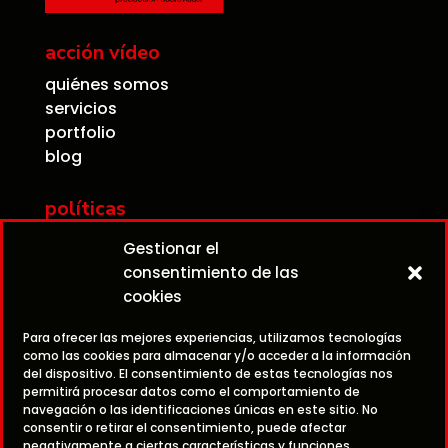
acción vídeo
quiénes somos
servicios
portfolio
blog
políticas
contacto
Gestionar el
aviso legal
consentimiento de las
política de privacidad
cookies
política de cookies
Para ofrecer las mejores experiencias, utilizamos tecnologías
como las cookies para almacenar y/o acceder a la información

979 07 02 03
del dispositivo. El consentimiento de estas tecnologías nos
permitirá procesar datos como el comportamiento de
navegación o las identificaciones únicas en este sitio. No

609 96 25 94
consentir o retirar el consentimiento, puede afectar
negativamente a ciertas características y funciones.