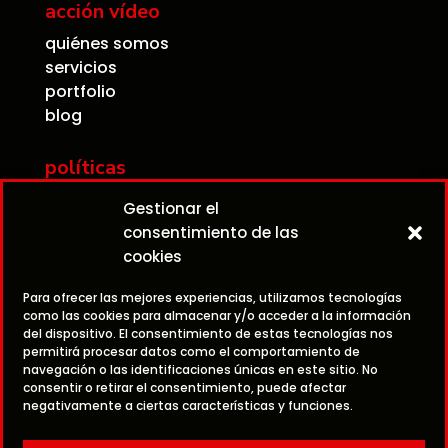
acción vídeo
quiénes somos
servicios
portfolio
blog
políticas
contacto
Gestionar el
aviso legal
consentimiento de las
política de privacidad
cookies
política de cookies
Para ofrecer las mejores experiencias, utilizamos tecnologías
como las cookies para almacenar y/o acceder a la información

979 07 02 03
del dispositivo. El consentimiento de estas tecnologías nos
permitirá procesar datos como el comportamiento de
navegación o las identificaciones únicas en este sitio. No

609 96 25 94
consentir o retirar el consentimiento, puede afectar
negativamente a ciertas características y funciones.

info@accionvideo.com