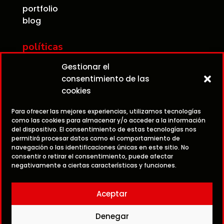
portfolio
blog
políticas
contacto
Gestionar el
aviso legal
consentimiento de las
política de privacidad
cookies
política de cookies
Para ofrecer las mejores experiencias, utilizamos tecnologías
como las cookies para almacenar y/o acceder a la información

979 07 02 03
del dispositivo. El consentimiento de estas tecnologías nos
permitirá procesar datos como el comportamiento de
navegación o las identificaciones únicas en este sitio. No

609 96 25 94
consentir o retirar el consentimiento, puede afectar
negativamente a ciertas características y funciones.

info@accionvideo.com
Aceptar
Denegar